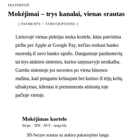
EKSPERTIZĖ
Mokėjimai – trys kanalai, vienas srautas
[ PAYMENTS + SUBSCRIPTIONS ]
Lietuvoje vienas pirkėjas moka kortele, kitas patvirtina
pirštu per Apple ar Google Pay, trečias renkasi banko
nuorodą iš savo banko sąrašo. Daugumoje parduotuvių
tai trys atskiros sistemos, kurios tarpusavyje nesikalba.
Garrdu sistemoje jos suvestos po viena būsenos
mašina, kad pinigams keliaujant bet kuriuo iš trijų kelių
užsakymas, klientas ir prenumerata atsirastų toje
pačioje vietoje.
Mokėjimas kortele
Stripe · 3DS · AVS · saugykla
3D-Secure srautas su atskiru pakartojimo langu