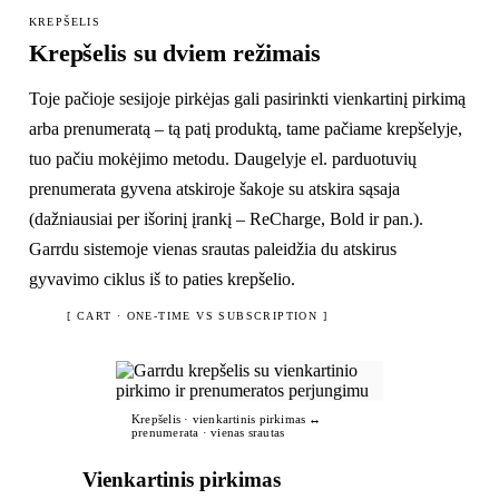
KREPŠELIS
Krepšelis su dviem režimais
Toje pačioje sesijoje pirkėjas gali pasirinkti vienkartinį pirkimą
arba prenumeratą – tą patį produktą, tame pačiame krepšelyje,
tuo pačiu mokėjimo metodu. Daugelyje el. parduotuvių
prenumerata gyvena atskiroje šakoje su atskira sąsaja
(dažniausiai per išorinį įrankį – ReCharge, Bold ir pan.).
Garrdu sistemoje vienas srautas paleidžia du atskirus
gyvavimo ciklus iš to paties krepšelio.
[ CART · ONE-TIME VS SUBSCRIPTION ]
Krepšelis · vienkartinis pirkimas ↔
prenumerata · vienas srautas
Vienkartinis pirkimas