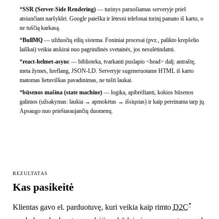
*
SSR (Server-Side Rendering)
—
turinys paruošiamas serveryje prieš
atsiunčiant naršyklei. Google paieška ir lėtesni telefonai turinį pamato iš karto, o
ne tuščią karkasą.
*
BullMQ
—
užduočių eilių sistema. Foniniai procesai (pvz., palikto krepšelio
laiškai) veikia atskirai nuo pagrindinės svetainės, jos nesulėtindami.
*
react-helmet-async
—
biblioteka, tvarkanti puslapio <head> dalį: antraštę,
meta žymes, hreflang, JSON-LD. Serveryje sugeneruotame HTML iš karto
matomas lietuviškas pavadinimas, ne tušti laukai.
*
būsenos mašina (state machine)
—
logika, apibrėžianti, kokios būsenos
galimos (užsakymas: laukia → apmokėtas → išsiųstas) ir kaip pereinama tarp jų.
Apsaugo nuo prieštaraujančių duomenų.
REZULTATAS
Kas pasikeitė
*
Klientas gavo el. parduotuvę, kuri veikia kaip rimto
D2C