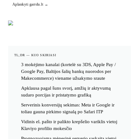
Aplankyti
garrdu.lt
→
TL;DR — KUO SKIRIASI
3 mokėjimo kanalai (kortelė su 3DS, Apple Pay /
Google Pay, Baltijos šalių bankų nuorodos per
Makecommerce) viename užsakymo sraute
Apklausa pagal šuns svorį, amžių ir aktyvumą
sudaro porcijas ir pristatymo grafiką
Serverinis konversijų sekimas: Meta ir Google ir
toliau gauna pirkimo signalą po Safari ITP
Vidinis el. pašto ir palikto krepšelio variklis vietoj
Klaviyo profilio mokesčio
Prognozuojama mėnesinė serverio sąskaita vietoj