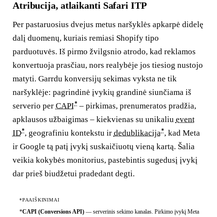
Atribucija, atlaikanti Safari ITP
Per pastaruosius dvejus metus naršyklės apkarpė didelę
dalį duomenų, kuriais remiasi Shopify tipo
parduotuvės. Iš pirmo žvilgsnio atrodo, kad reklamos
konvertuoja prasčiau, nors realybėje jos tiesiog nustojo
matyti. Garrdu konversijų sekimas vyksta ne tik
naršyklėje: pagrindinė įvykių grandinė siunčiama iš
*
serverio per
CAPI
– pirkimas, prenumeratos pradžia,
apklausos užbaigimas – kiekvienas su unikaliu
event
*
*
ID
, geografiniu kontekstu ir
dedublikacija
, kad Meta
ir Google tą patį įvykį suskaičiuotų vieną kartą. Šalia
veikia kokybės monitorius, pastebintis sugedusį įvykį
dar prieš biudžetui pradedant degti.
*PAAIŠKINIMAI
*
CAPI (Conversions API)
—
serverinis sekimo kanalas. Pirkimo įvykį Meta