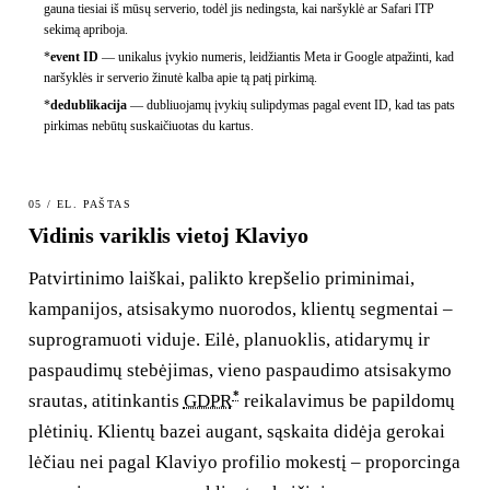
gauna tiesiai iš mūsų serverio, todėl jis nedingsta, kai naršyklė ar Safari ITP
sekimą apriboja.
*
event ID
—
unikalus įvykio numeris, leidžiantis Meta ir Google atpažinti, kad
naršyklės ir serverio žinutė kalba apie tą patį pirkimą.
*
dedublikacija
—
dubliuojamų įvykių sulipdymas pagal event ID, kad tas pats
pirkimas nebūtų suskaičiuotas du kartus.
05 / EL. PAŠTAS
Vidinis variklis vietoj Klaviyo
Patvirtinimo laiškai, palikto krepšelio priminimai,
kampanijos, atsisakymo nuorodos, klientų segmentai –
suprogramuoti viduje. Eilė, planuoklis, atidarymų ir
paspaudimų stebėjimas, vieno paspaudimo atsisakymo
*
srautas, atitinkantis
GDPR
reikalavimus be papildomų
plėtinių. Klientų bazei augant, sąskaita didėja gerokai
lėčiau nei pagal Klaviyo profilio mokestį – proporcinga