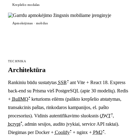
Krepšelio modalas
Apmokėjimas · mobilus
TECHNIKA
Architektūra
*
Rankiniu būdu sustatytas
SSR
ant Vite + React 18. Express
back-end su Prisma virš PostgreSQL (apie 30 modelių). Redis
*
+
BullMQ
keturioms eilėms (palikto krepšelio atstatymas,
transakcinis paštas, rinkodaros kampanijos, el. pašto
*
procesorius). Vidinis autentifikavimo sluoksnis (
JWT
,
*
bcrypt
, admin sesijos, audito įvykiai, service API raktai).
*
*
Diegimas per Docker +
Coolify
+ nginx +
PM2
.