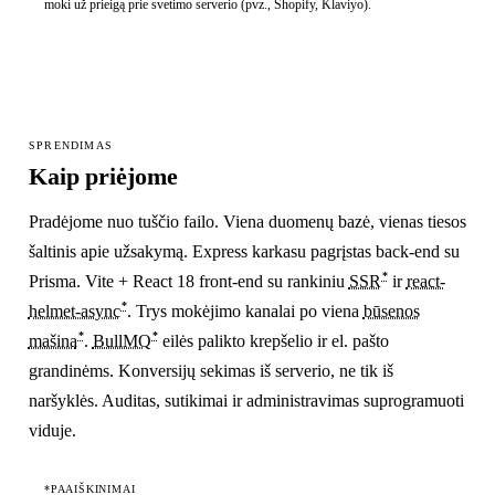
moki už prieigą prie svetimo serverio (pvz., Shopify, Klaviyo).
SPRENDIMAS
Kaip priėjome
Pradėjome nuo tuščio failo. Viena duomenų bazė, vienas tiesos
šaltinis apie užsakymą. Express karkasu pagrįstas back-end su
*
Prisma. Vite + React 18 front-end su rankiniu
SSR
ir
react-
*
helmet-async
. Trys mokėjimo kanalai po viena
būsenos
*
*
mašina
.
BullMQ
eilės palikto krepšelio ir el. pašto
grandinėms. Konversijų sekimas iš serverio, ne tik iš
naršyklės. Auditas, sutikimai ir administravimas suprogramuoti
viduje.
*PAAIŠKINIMAI