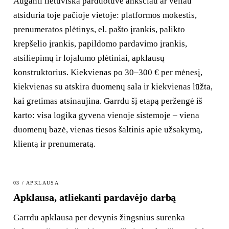
Auganti lietuviška parduotuvė anksčiau ar vėliau
atsiduria toje pačioje vietoje: platformos mokestis,
prenumeratos plėtinys, el. pašto įrankis, palikto
krepšelio įrankis, papildomo pardavimo įrankis,
atsiliepimų ir lojalumo plėtiniai, apklausų
konstruktorius. Kiekvienas po 30–300 € per mėnesį,
kiekvienas su atskira duomenų sala ir kiekvienas lūžta,
kai gretimas atsinaujina. Garrdu šį etapą peržengė iš
karto: visa logika gyvena vienoje sistemoje – viena
duomenų bazė, vienas tiesos šaltinis apie užsakymą,
klientą ir prenumeratą.
03 / APKLAUSA
Apklausa, atliekanti pardavėjo darbą
Garrdu apklausa per devynis žingsnius surenka