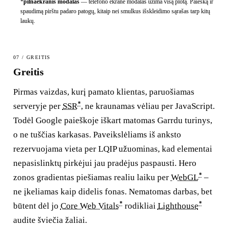
*
pilnaekranis modalas
—
telefono ekrane modalas užima visą plotą. Paiešką ir
spaudimą pirštu padaro patogų, kitaip nei smulkus išskleidimo sąrašas tarp kitų
laukų.
07 / GREITIS
Greitis
Pirmas vaizdas, kurį pamato klientas, paruošiamas
*
serveryje per
SSR
, ne kraunamas vėliau per JavaScript.
Todėl Google paieškoje iškart matomas Garrdu turinys,
o ne tuščias karkasas. Paveikslėliams iš anksto
rezervuojama vieta per LQIP užuominas, kad elementai
nepasislinktų pirkėjui jau pradėjus paspausti. Hero
*
zonos gradientas piešiamas realiu laiku per
WebGL
–
ne įkeliamas kaip didelis fonas. Nematomas darbas, bet
*
*
būtent dėl jo
Core Web Vitals
rodikliai
Lighthouse
audite šviečia žaliai.