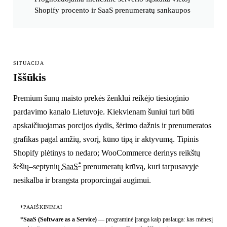
Shopify procento ir SaaS prenumeratų sankaupos
SITUACIJA
Iššūkis
Premium šunų maisto prekės ženklui reikėjo tiesioginio
pardavimo kanalo Lietuvoje. Kiekvienam šuniui turi būti
apskaičiuojamas porcijos dydis, šėrimo dažnis ir prenumeratos
grafikas pagal amžių, svorį, kūno tipą ir aktyvumą. Tipinis
Shopify plėtinys to nedaro; WooCommerce derinys reikštų
*
šešių–septynių
SaaS
prenumeratų krūvą, kuri tarpusavyje
nesikalba ir brangsta proporcingai augimui.
*PAAIŠKINIMAI
*
SaaS (Software as a Service)
—
programinė įranga kaip paslauga: kas mėnesį