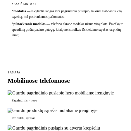
*PAAIŠKINIMAI
*
modalas
—
iškylantis langas virš pagrindinio puslapio, laikinai stabdantis kitą
sąveiką, kol pasirenkamas paštomatas.
*
pilnaekranis modalas
—
telefono ekrane modalas užima visą plotą. Paiešką ir
spaudimą pirštu padaro patogų, kitaip nei smulkus išskleidimo sąrašas tarp kitų
laukų.
SĄSAJA
Mobiliuose telefonuose
Pagrindinis · hero
Produktų sąrašas