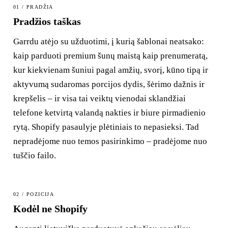
01 / PRADŽIA
Pradžios taškas
Garrdu atėjo su užduotimi, į kurią šablonai neatsako:
kaip parduoti premium šunų maistą kaip prenumeratą,
kur kiekvienam šuniui pagal amžių, svorį, kūno tipą ir
aktyvumą sudaromas porcijos dydis, šėrimo dažnis ir
krepšelis – ir visa tai veiktų vienodai sklandžiai
telefone ketvirtą valandą nakties ir biure pirmadienio
rytą. Shopify pasaulyje plėtiniais to nepasieksi. Tad
nepradėjome nuo temos pasirinkimo – pradėjome nuo
tuščio failo.
02 / POZICIJA
Kodėl ne Shopify