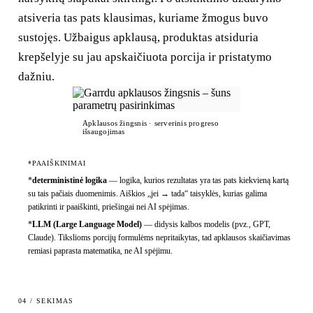
atsiveria tas pats klausimas, kuriame žmogus buvo
sustojęs. Užbaigus apklausą, produktas atsiduria
krepšelyje su jau apskaičiuota porcija ir pristatymo
dažniu.
Apklausos žingsnis · serverinis progreso
išsaugojimas
*PAAIŠKINIMAI
*
deterministinė logika
—
logika, kurios rezultatas yra tas pats kiekvieną kartą
su tais pačiais duomenimis. Aiškios „jei → tada“ taisyklės, kurias galima
patikrinti ir paaiškinti, priešingai nei AI spėjimas.
*
LLM (Large Language Model)
—
didysis kalbos modelis (pvz., GPT,
Claude). Tikslioms porcijų formulėms nepritaikytas, tad apklausos skaičiavimas
remiasi paprasta matematika, ne AI spėjimu.
04 / SEKIMAS