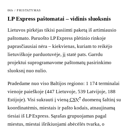
06b / PRISTATYMAS
LP Express paštomatai – vidinis sluoksnis
Lietuvos pirkėjas tikisi pasiimti paketą iš artimiausio
paštomato. Paruošto LP Express plėtinio rinkoje
paprasčiausiai nėra – kiekvienas, kuriam to reikėjo
lietuviškoje parduotuvėje, jį statė pats. Garrdu
projektui suprogramavome paštomatų pasirinkimo
sluoksnį nuo nulio.
Pradedame nuo viso Baltijos regiono: 1 174 terminalai
vienoje paieškoje (447 Lietuvoje, 539 Latvijoje, 188
*
Estijoje). Visi sukrauti į vieną
CSV
duomenų šaltinį su
koordinatėmis, miestais ir pašto kodais, atnaujinamą
tiesiai iš LP Express. Sąrašas grupuojamas pagal
miestus, miestai išrikiuojami abėcėlės tvarka, o