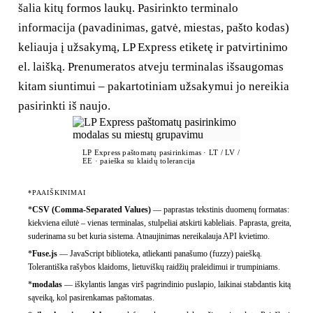
šalia kitų formos laukų. Pasirinkto terminalo
informacija (pavadinimas, gatvė, miestas, pašto kodas)
keliauja į užsakymą, LP Express etiketę ir patvirtinimo
el. laišką. Prenumeratos atveju terminalas išsaugomas
kitam siuntimui – pakartotiniam užsakymui jo nereikia
pasirinkti iš naujo.
LP Express paštomatų pasirinkimas · LT / LV /
EE · paieška su klaidų tolerancija
*PAAIŠKINIMAI
*
CSV (Comma-Separated Values)
—
paprastas tekstinis duomenų formatas:
kiekviena eilutė – vienas terminalas, stulpeliai atskirti kableliais. Paprasta, greita,
suderinama su bet kuria sistema. Atnaujinimas nereikalauja API kvietimo.
*
Fuse.js
—
JavaScript biblioteka, atliekanti panašumo (fuzzy) paiešką.
Tolerantiška rašybos klaidoms, lietuviškų raidžių praleidimui ir trumpiniams.
*
modalas
—
iškylantis langas virš pagrindinio puslapio, laikinai stabdantis kitą
sąveiką, kol pasirenkamas paštomatas.