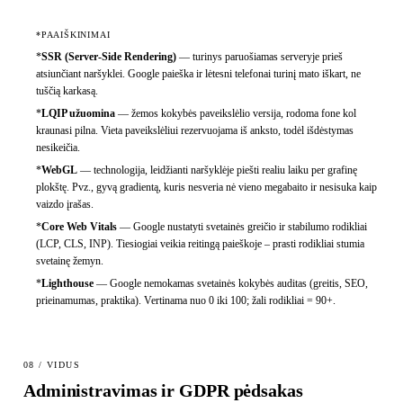
*PAAIŠKINIMAI
*
SSR (Server-Side Rendering)
—
turinys paruošiamas serveryje prieš
atsiunčiant naršyklei. Google paieška ir lėtesni telefonai turinį mato iškart, ne
tuščią karkasą.
*
LQIP užuomina
—
žemos kokybės paveikslėlio versija, rodoma fone kol
kraunasi pilna. Vieta paveikslėliui rezervuojama iš anksto, todėl išdėstymas
nesikeičia.
*
WebGL
—
technologija, leidžianti naršyklėje piešti realiu laiku per grafinę
plokštę. Pvz., gyvą gradientą, kuris nesveria nė vieno megabaito ir nesisuka kaip
vaizdo įrašas.
*
Core Web Vitals
—
Google nustatyti svetainės greičio ir stabilumo rodikliai
(LCP, CLS, INP). Tiesiogiai veikia reitingą paieškoje – prasti rodikliai stumia
svetainę žemyn.
*
Lighthouse
—
Google nemokamas svetainės kokybės auditas (greitis, SEO,
prieinamumas, praktika). Vertinama nuo 0 iki 100; žali rodikliai = 90+.
08 / VIDUS
Administravimas ir GDPR pėdsakas