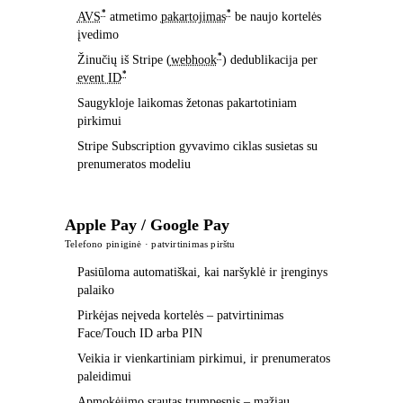
*
*
AVS
atmetimo
pakartojimas
be naujo kortelės
įvedimo
*
Žinučių iš Stripe (
webhook
) dedublikacija per
*
event ID
Saugykloje laikomas žetonas pakartotiniam
pirkimui
Stripe Subscription gyvavimo ciklas susietas su
prenumeratos modeliu
Apple Pay / Google Pay
Telefono piniginė · patvirtinimas pirštu
Pasiūloma automatiškai, kai naršyklė ir įrenginys
palaiko
Pirkėjas neįveda kortelės – patvirtinimas
Face/Touch ID arba PIN
Veikia ir vienkartiniam pirkimui, ir prenumeratos
paleidimui
Apmokėjimo srautas trumpesnis – mažiau