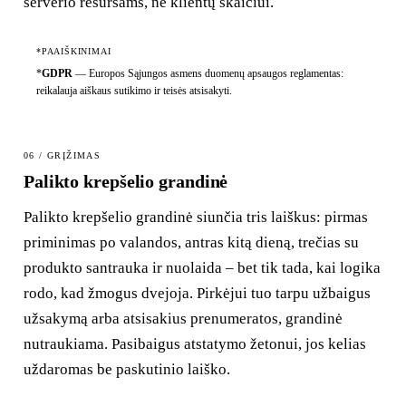
serverio resursams, ne klientų skaičiui.
*PAAIŠKINIMAI
*
GDPR
—
Europos Sąjungos asmens duomenų apsaugos reglamentas:
reikalauja aiškaus sutikimo ir teisės atsisakyti.
06 / GRĮŽIMAS
Palikto krepšelio grandinė
Palikto krepšelio grandinė siunčia tris laiškus: pirmas
priminimas po valandos, antras kitą dieną, trečias su
produkto santrauka ir nuolaida – bet tik tada, kai logika
rodo, kad žmogus dvejoja. Pirkėjui tuo tarpu užbaigus
užsakymą arba atsisakius prenumeratos, grandinė
nutraukiama. Pasibaigus atstatymo žetonui, jos kelias
uždaromas be paskutinio laiško.