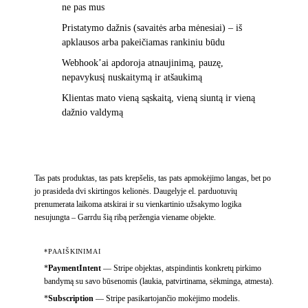
ne pas mus
Pristatymo dažnis (savaitės arba mėnesiai) – iš
apklausos arba pakeičiamas rankiniu būdu
Webhook’ai apdoroja atnaujinimą, pauzę,
nepavykusį nuskaitymą ir atšaukimą
Klientas mato vieną sąskaitą, vieną siuntą ir vieną
dažnio valdymą
Tas pats produktas, tas pats krepšelis, tas pats apmokėjimo langas, bet po
jo prasideda dvi skirtingos kelionės. Daugelyje el. parduotuvių
prenumerata laikoma atskirai ir su vienkartinio užsakymo logika
nesujungta – Garrdu šią ribą peržengia viename objekte.
*PAAIŠKINIMAI
*
PaymentIntent
—
Stripe objektas, atspindintis konkretų pirkimo
bandymą su savo būsenomis (laukia, patvirtinama, sėkminga, atmesta).
*
Subscription
—
Stripe pasikartojančio mokėjimo modelis.