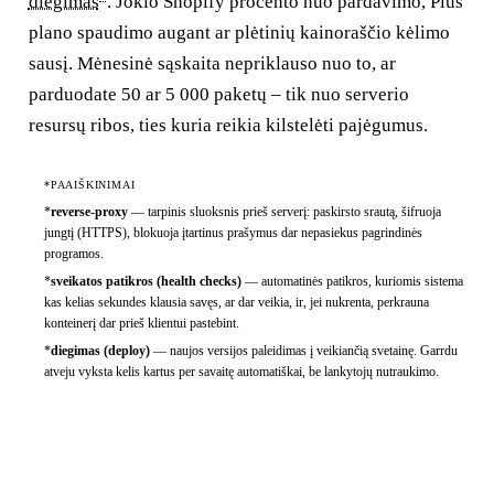
diegimas
. Jokio Shopify procento nuo pardavimo, Plus
plano spaudimo augant ar plėtinių kainoraščio kėlimo
sausį. Mėnesinė sąskaita nepriklauso nuo to, ar
parduodate 50 ar 5 000 paketų – tik nuo serverio
resursų ribos, ties kuria reikia kilstelėti pajėgumus.
*PAAIŠKINIMAI
*
reverse-proxy
—
tarpinis sluoksnis prieš serverį: paskirsto srautą, šifruoja
jungtį (HTTPS), blokuoja įtartinus prašymus dar nepasiekus pagrindinės
programos.
*
sveikatos patikros (health checks)
—
automatinės patikros, kuriomis sistema
kas kelias sekundes klausia savęs, ar dar veikia, ir, jei nukrenta, perkrauna
konteinerį dar prieš klientui pastebint.
*
diegimas (deploy)
—
naujos versijos paleidimas į veikiančią svetainę. Garrdu
atveju vyksta kelis kartus per savaitę automatiškai, be lankytojų nutraukimo.