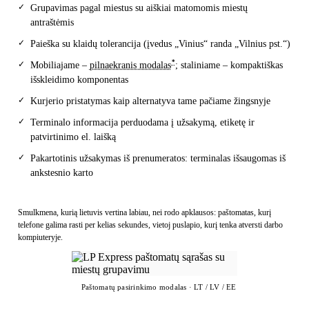
✓
Grupavimas pagal miestus su aiškiai matomomis miestų
antraštėmis
✓
Paieška su klaidų tolerancija (įvedus „Vinius“ randa „Vilnius pst.“)
*
✓
Mobiliajame –
pilnaekranis modalas
; staliniame – kompaktiškas
išskleidimo komponentas
✓
Kurjerio pristatymas kaip alternatyva tame pačiame žingsnyje
✓
Terminalo informacija perduodama į užsakymą, etiketę ir
patvirtinimo el. laišką
✓
Pakartotinis užsakymas iš prenumeratos: terminalas išsaugomas iš
ankstesnio karto
Smulkmena, kurią lietuvis vertina labiau, nei rodo apklausos: paštomatas, kurį
telefone galima rasti per kelias sekundes, vietoj puslapio, kurį tenka atversti darbo
kompiuteryje.
Paštomatų pasirinkimo modalas · LT / LV / EE