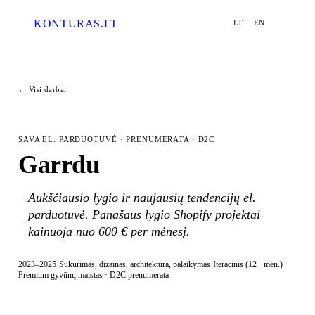
KONTURAS
.LT
LT
EN
MENU
ESC · CLOSE
← Visi darbai
Paslaugos
02
↗
SAVA EL. PARDUOTUVĖ · PRENUMERATA · D2C
Garrdu
Procesas
03
↗
Aukščiausio lygio ir naujausių tendencijų el.
Darbai
04
↗
parduotuvė. Panašaus lygio Shopify projektai
kainuoja nuo 600 € per mėnesį.
Užklausa
05
↗
2023–2025
·
Sukūrimas, dizainas, architektūra, palaikymas
·
Iteracinis (12+ mėn.)
·
Premium gyvūnų maistas · D2C prenumerata