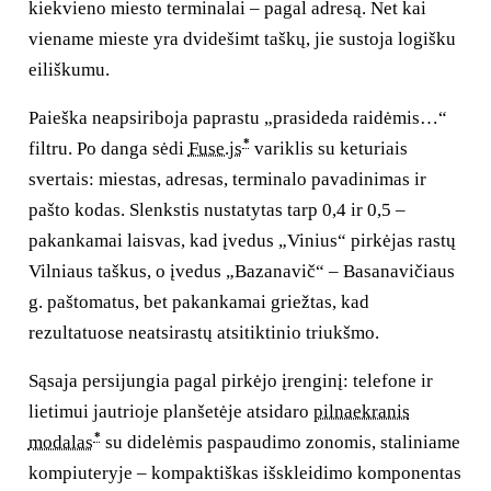
kiekvieno miesto terminalai – pagal adresą. Net kai
viename mieste yra dvidešimt taškų, jie sustoja logišku
eiliškumu.
Paieška neapsiriboja paprastu „prasideda raidėmis…“
*
filtru. Po danga sėdi
Fuse.js
variklis su keturiais
svertais: miestas, adresas, terminalo pavadinimas ir
pašto kodas. Slenkstis nustatytas tarp 0,4 ir 0,5 –
pakankamai laisvas, kad įvedus „Vinius“ pirkėjas rastų
Vilniaus taškus, o įvedus „Bazanavič“ – Basanavičiaus
g. paštomatus, bet pakankamai griežtas, kad
rezultatuose neatsirastų atsitiktinio triukšmo.
Sąsaja persijungia pagal pirkėjo įrenginį: telefone ir
lietimui jautrioje planšetėje atsidaro
pilnaekranis
*
modalas
su didelėmis paspaudimo zonomis, staliniame
kompiuteryje – kompaktiškas išskleidimo komponentas