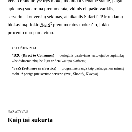
verslo branduolys: trys mokėjimo būdai viename sraute, pagal
apklausą sudaroma prenumerata, vidinis el. pašto variklis,
serverinis konversijų sekimas, atlaikantis Safari ITP ir reklamų
*
blokavimą. Jokio
SaaS
prenumeratos mokesčio, jokio
procento nuo pardavimo.
*PAAIŠKINIMAI
*
D2C (Direct-to-Consumer)
—
tiesioginis pardavimas vartotojui be tarpininkų
– be didmenininkų, be Pigu ar Senukai tipo platformų.
*
SaaS (Software as a Service)
—
programinė įranga kaip paslauga: kas mėnesį
moki už prieigą prie svetimo serverio (pvz., Shopify, Klaviyo).
NARATYVAS
Kaip tai sukurta