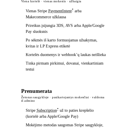
Viena kortelė · vienas mokestis · užbaigta
*
Vienas Stripe
PaymentIntent
arba
Makecommerce užklausa
Prireikus įsijungia 3DS, AVS arba Apple/Google
Pay sluoksnis
Po sėkmės iš karto formuojamas užsakymas,
kvitas ir LP Express etiketė
Kortelės duomenys ir webhook’ų laukas neišlieka
Tinka pirmam pirkimui, dovanai, vienkartiniam
testui
Prenumerata
Žetonas saugykloje · pasikartojantys mokesčiai · valdoma
iš admino
*
Stripe
Subscription
už to paties krepšelio
(kortelė arba Apple/Google Pay)
Mokėjimo metodas saugomas Stripe saugykloje,