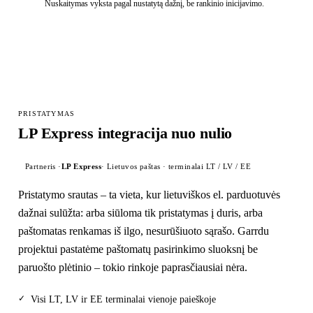
Nuskaitymas vyksta pagal nustatytą dažnį, be rankinio inicijavimo.
PRISTATYMAS
LP Express integracija nuo nulio
Partneris ·
LP Express
·
Lietuvos paštas · terminalai LT / LV / EE
Pristatymo srautas – ta vieta, kur lietuviškos el. parduotuvės
dažnai sulūžta: arba siūloma tik pristatymas į duris, arba
paštomatas renkamas iš ilgo, nesurūšiuoto sąrašo. Garrdu
projektui pastatėme paštomatų pasirinkimo sluoksnį be
paruošto plėtinio – tokio rinkoje paprasčiausiai nėra.
✓
Visi LT, LV ir EE terminalai vienoje paieškoje