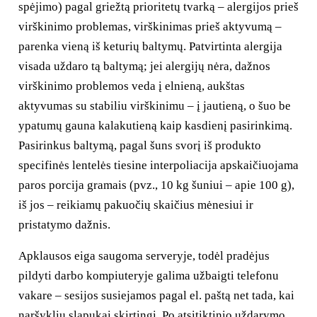
spėjimo) pagal griežtą prioritetų tvarką – alergijos prieš
virškinimo problemas, virškinimas prieš aktyvumą –
parenka vieną iš keturių baltymų. Patvirtinta alergija
visada uždaro tą baltymą; jei alergijų nėra, dažnos
virškinimo problemos veda į elnieną, aukštas
aktyvumas su stabiliu virškinimu – į jautieną, o šuo be
ypatumų gauna kalakutieną kaip kasdienį pasirinkimą.
Pasirinkus baltymą, pagal šuns svorį iš produkto
specifinės lentelės tiesine interpoliacija apskaičiuojama
paros porcija gramais (pvz., 10 kg šuniui – apie 100 g),
iš jos – reikiamų pakuočių skaičius mėnesiui ir
pristatymo dažnis.
Apklausos eiga saugoma serveryje, todėl pradėjus
pildyti darbo kompiuteryje galima užbaigti telefonu
vakare – sesijos susiejamos pagal el. paštą net tada, kai
naršyklių slapukai skirtingi. Po atsitiktinio uždarymo