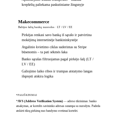
krepšelių paliekama paskutiniame žingsnyje
Makecommerce
Baltijos šalių bankų nuorodos · LT / LV / EE
Pirkėjas renkasi savo banką iš sąrašo ir patvirtina
mokėjimą internetinėje bankininkystėje
Atgalinio kvietimo ciklas suderintas su Stripe
būsenomis – ta pati sėkmės šaka
Banko sąrašas filtruojamas pagal pirkėjo šalį (LT /
LV / EE)
Galiojimo laiko ribos ir trumpas atstatymo langas
išspręsti atskira logika
*PAAIŠKINIMAI
*
AVS (Address Verification System)
—
adreso tikrinimas: banko
atsakymas, ar kortelės savininko adresas sutampa su nurodytu. Padeda
atskirti tikrą pirkimą nuo bandymo svetimai kortelei.