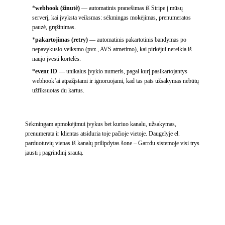
*
webhook (žinutė)
—
automatinis pranešimas iš Stripe į mūsų
serverį, kai įvyksta veiksmas: sėkmingas mokėjimas, prenumeratos
pauzė, grąžinimas.
*
pakartojimas (retry)
—
automatinis pakartotinis bandymas po
nepavykusio veiksmo (pvz., AVS atmetimo), kai pirkėjui nereikia iš
naujo įvesti kortelės.
*
event ID
—
unikalus įvykio numeris, pagal kurį pasikartojantys
webhook’ai atpažįstami ir ignoruojami, kad tas pats užsakymas nebūtų
užfiksuotas du kartus.
Sėkmingam apmokėjimui įvykus bet kuriuo kanalu, užsakymas,
prenumerata ir klientas atsiduria toje pačioje vietoje. Daugelyje el.
parduotuvių vienas iš kanalų prilipdytas šone – Garrdu sistemoje visi trys
įausti į pagrindinį srautą.