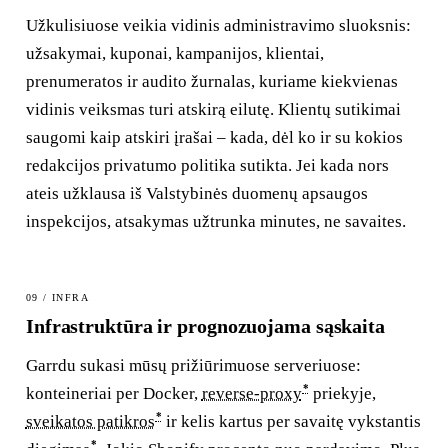
Užkulisiuose veikia vidinis administravimo sluoksnis:
užsakymai, kuponai, kampanijos, klientai,
prenumeratos ir audito žurnalas, kuriame kiekvienas
vidinis veiksmas turi atskirą eilutę. Klientų sutikimai
saugomi kaip atskiri įrašai – kada, dėl ko ir su kokios
redakcijos privatumo politika sutikta. Jei kada nors
ateis užklausa iš Valstybinės duomenų apsaugos
inspekcijos, atsakymas užtrunka minutes, ne savaites.
09 / INFRA
Infrastruktūra ir prognozuojama sąskaita
Garrdu sukasi mūsų prižiūrimuose serveriuose:
*
konteineriai per Docker,
reverse-proxy
priekyje,
*
sveikatos patikros
ir kelis kartus per savaitę vykstantis
*