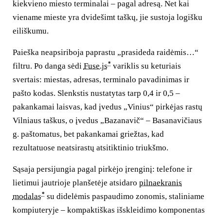
kiekvieno miesto terminalai – pagal adresą. Net kai
viename mieste yra dvidešimt taškų, jie sustoja logišku
eiliškumu.
Paieška neapsiriboja paprastu „prasideda raidėmis…“
*
filtru. Po danga sėdi
Fuse.js
variklis su keturiais
svertais: miestas, adresas, terminalo pavadinimas ir
pašto kodas. Slenkstis nustatytas tarp 0,4 ir 0,5 –
pakankamai laisvas, kad įvedus „Vinius“ pirkėjas rastų
Vilniaus taškus, o įvedus „Bazanavič“ – Basanavičiaus
g. paštomatus, bet pakankamai griežtas, kad
rezultatuose neatsirastų atsitiktinio triukšmo.
Sąsaja persijungia pagal pirkėjo įrenginį: telefone ir
lietimui jautrioje planšetėje atsidaro
pilnaekranis
*
modalas
su didelėmis paspaudimo zonomis, staliniame
kompiuteryje – kompaktiškas išskleidimo komponentas