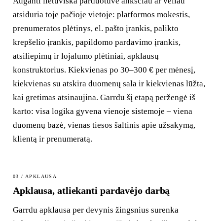
Auganti lietuviška parduotuvė anksčiau ar vėliau
atsiduria toje pačioje vietoje: platformos mokestis,
prenumeratos plėtinys, el. pašto įrankis, palikto
krepšelio įrankis, papildomo pardavimo įrankis,
atsiliepimų ir lojalumo plėtiniai, apklausų
konstruktorius. Kiekvienas po 30–300 € per mėnesį,
kiekvienas su atskira duomenų sala ir kiekvienas lūžta,
kai gretimas atsinaujina. Garrdu šį etapą peržengė iš
karto: visa logika gyvena vienoje sistemoje – viena
duomenų bazė, vienas tiesos šaltinis apie užsakymą,
klientą ir prenumeratą.
03 / APKLAUSA
Apklausa, atliekanti pardavėjo darbą
Garrdu apklausa per devynis žingsnius surenka