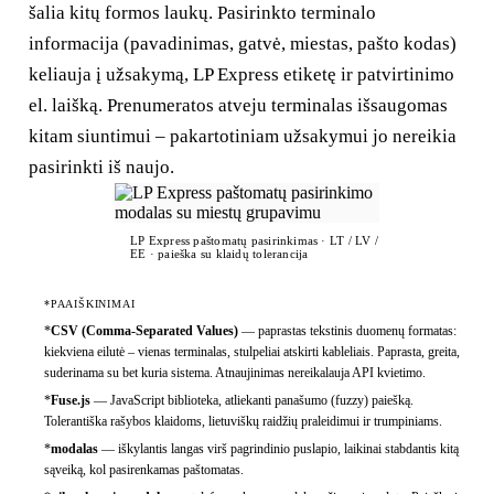
šalia kitų formos laukų. Pasirinkto terminalo
informacija (pavadinimas, gatvė, miestas, pašto kodas)
keliauja į užsakymą, LP Express etiketę ir patvirtinimo
el. laišką. Prenumeratos atveju terminalas išsaugomas
kitam siuntimui – pakartotiniam užsakymui jo nereikia
pasirinkti iš naujo.
LP Express paštomatų pasirinkimas · LT / LV /
EE · paieška su klaidų tolerancija
*PAAIŠKINIMAI
*
CSV (Comma-Separated Values)
—
paprastas tekstinis duomenų formatas:
kiekviena eilutė – vienas terminalas, stulpeliai atskirti kableliais. Paprasta, greita,
suderinama su bet kuria sistema. Atnaujinimas nereikalauja API kvietimo.
*
Fuse.js
—
JavaScript biblioteka, atliekanti panašumo (fuzzy) paiešką.
Tolerantiška rašybos klaidoms, lietuviškų raidžių praleidimui ir trumpiniams.
*
modalas
—
iškylantis langas virš pagrindinio puslapio, laikinai stabdantis kitą
sąveiką, kol pasirenkamas paštomatas.