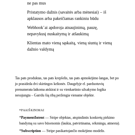
ne pas mus
Pristatymo dažnis (savaitės arba mėnesiai) – iš
apklausos arba pakeičiamas rankiniu būdu
Webhook’ai apdoroja atnaujinimą, pauzę,
nepavykusį nuskaitymą ir atšaukimą
Klientas mato vieną sąskaitą, vieną siuntą ir vieną
dažnio valdymą
Tas pats produktas, tas pats krepšelis, tas pats apmokėjimo langas, bet po
jo prasideda dvi skirtingos kelionės. Daugelyje el. parduotuvių
prenumerata laikoma atskirai ir su vienkartinio užsakymo logika
nesujungta – Garrdu šią ribą peržengia viename objekte.
*PAAIŠKINIMAI
*
PaymentIntent
—
Stripe objektas, atspindintis konkretų pirkimo
bandymą su savo būsenomis (laukia, patvirtinama, sėkminga, atmesta).
*
Subscription
—
Stripe pasikartojančio mokėjimo modelis.