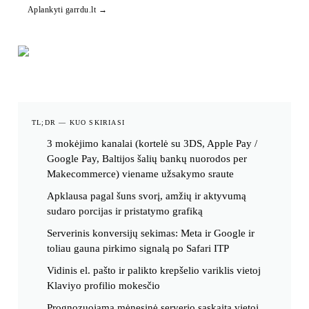
Aplankyti
garrdu.lt
→
TL;DR — KUO SKIRIASI
3 mokėjimo kanalai (kortelė su 3DS, Apple Pay /
Google Pay, Baltijos šalių bankų nuorodos per
Makecommerce) viename užsakymo sraute
Apklausa pagal šuns svorį, amžių ir aktyvumą
sudaro porcijas ir pristatymo grafiką
Serverinis konversijų sekimas: Meta ir Google ir
toliau gauna pirkimo signalą po Safari ITP
Vidinis el. pašto ir palikto krepšelio variklis vietoj
Klaviyo profilio mokesčio
Prognozuojama mėnesinė serverio sąskaita vietoj