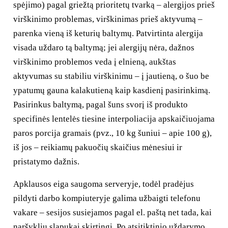
spėjimo) pagal griežtą prioritetų tvarką – alergijos prieš
virškinimo problemas, virškinimas prieš aktyvumą –
parenka vieną iš keturių baltymų. Patvirtinta alergija
visada uždaro tą baltymą; jei alergijų nėra, dažnos
virškinimo problemos veda į elnieną, aukštas
aktyvumas su stabiliu virškinimu – į jautieną, o šuo be
ypatumų gauna kalakutieną kaip kasdienį pasirinkimą.
Pasirinkus baltymą, pagal šuns svorį iš produkto
specifinės lentelės tiesine interpoliacija apskaičiuojama
paros porcija gramais (pvz., 10 kg šuniui – apie 100 g),
iš jos – reikiamų pakuočių skaičius mėnesiui ir
pristatymo dažnis.
Apklausos eiga saugoma serveryje, todėl pradėjus
pildyti darbo kompiuteryje galima užbaigti telefonu
vakare – sesijos susiejamos pagal el. paštą net tada, kai
naršyklių slapukai skirtingi. Po atsitiktinio uždarymo