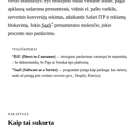
verslo branduolys: trys mokėjimo būdai viename sraute, pagal
apklausą sudaroma prenumerata, vidinis el. pašto variklis,
serverinis konversijų sekimas, atlaikantis Safari ITP ir reklamų
*
blokavimą. Jokio
SaaS
prenumeratos mokesčio, jokio
procento nuo pardavimo.
*PAAIŠKINIMAI
*
D2C (Direct-to-Consumer)
—
tiesioginis pardavimas vartotojui be tarpininkų
– be didmenininkų, be Pigu ar Senukai tipo platformų.
*
SaaS (Software as a Service)
—
programinė įranga kaip paslauga: kas mėnesį
moki už prieigą prie svetimo serverio (pvz., Shopify, Klaviyo).
NARATYVAS
Kaip tai sukurta