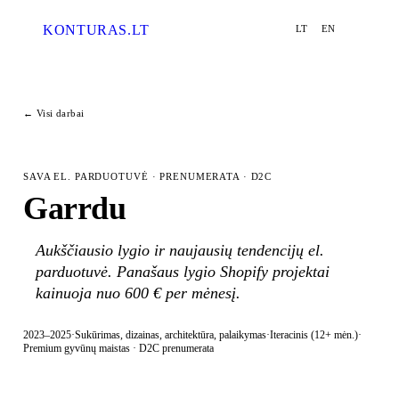
KONTURAS
.LT
LT
EN
MENU
ESC · CLOSE
← Visi darbai
Paslaugos
02
↗
SAVA EL. PARDUOTUVĖ · PRENUMERATA · D2C
Garrdu
Procesas
03
↗
Aukščiausio lygio ir naujausių tendencijų el.
Darbai
04
↗
parduotuvė. Panašaus lygio Shopify projektai
kainuoja nuo 600 € per mėnesį.
Užklausa
05
↗
2023–2025
·
Sukūrimas, dizainas, architektūra, palaikymas
·
Iteracinis (12+ mėn.)
·
Premium gyvūnų maistas · D2C prenumerata