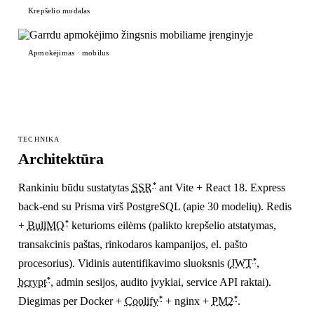
Krepšelio modalas
Apmokėjimas · mobilus
TECHNIKA
Architektūra
*
Rankiniu būdu sustatytas
SSR
ant Vite + React 18. Express
back-end su Prisma virš PostgreSQL (apie 30 modelių). Redis
*
+
BullMQ
keturioms eilėms (palikto krepšelio atstatymas,
transakcinis paštas, rinkodaros kampanijos, el. pašto
*
procesorius). Vidinis autentifikavimo sluoksnis (
JWT
,
*
bcrypt
, admin sesijos, audito įvykiai, service API raktai).
*
*
Diegimas per Docker +
Coolify
+ nginx +
PM2
.