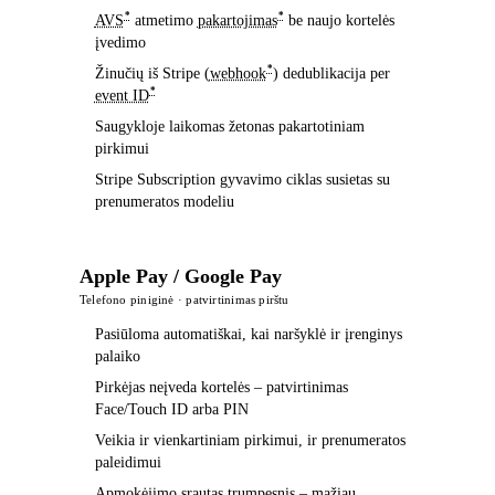
*
*
AVS
atmetimo
pakartojimas
be naujo kortelės
įvedimo
*
Žinučių iš Stripe (
webhook
) dedublikacija per
*
event ID
Saugykloje laikomas žetonas pakartotiniam
pirkimui
Stripe Subscription gyvavimo ciklas susietas su
prenumeratos modeliu
Apple Pay / Google Pay
Telefono piniginė · patvirtinimas pirštu
Pasiūloma automatiškai, kai naršyklė ir įrenginys
palaiko
Pirkėjas neįveda kortelės – patvirtinimas
Face/Touch ID arba PIN
Veikia ir vienkartiniam pirkimui, ir prenumeratos
paleidimui
Apmokėjimo srautas trumpesnis – mažiau