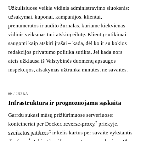
Užkulisiuose veikia vidinis administravimo sluoksnis:
užsakymai, kuponai, kampanijos, klientai,
prenumeratos ir audito žurnalas, kuriame kiekvienas
vidinis veiksmas turi atskirą eilutę. Klientų sutikimai
saugomi kaip atskiri įrašai – kada, dėl ko ir su kokios
redakcijos privatumo politika sutikta. Jei kada nors
ateis užklausa iš Valstybinės duomenų apsaugos
inspekcijos, atsakymas užtrunka minutes, ne savaites.
09 / INFRA
Infrastruktūra ir prognozuojama sąskaita
Garrdu sukasi mūsų prižiūrimuose serveriuose:
*
konteineriai per Docker,
reverse-proxy
priekyje,
*
sveikatos patikros
ir kelis kartus per savaitę vykstantis
*