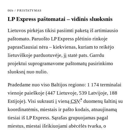
06b / PRISTATYMAS
LP Express paštomatai – vidinis sluoksnis
Lietuvos pirkėjas tikisi pasiimti paketą iš artimiausio
paštomato. Paruošto LP Express plėtinio rinkoje
paprasčiausiai nėra – kiekvienas, kuriam to reikėjo
lietuviškoje parduotuvėje, jį statė pats. Garrdu
projektui suprogramavome paštomatų pasirinkimo
sluoksnį nuo nulio.
Pradedame nuo viso Baltijos regiono: 1 174 terminalai
vienoje paieškoje (447 Lietuvoje, 539 Latvijoje, 188
*
Estijoje). Visi sukrauti į vieną
CSV
duomenų šaltinį su
koordinatėmis, miestais ir pašto kodais, atnaujinamą
tiesiai iš LP Express. Sąrašas grupuojamas pagal
miestus, miestai išrikiuojami abėcėlės tvarka, o