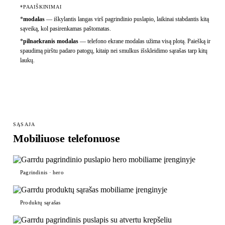
*PAAIŠKINIMAI
*
modalas
—
iškylantis langas virš pagrindinio puslapio, laikinai stabdantis kitą
sąveiką, kol pasirenkamas paštomatas.
*
pilnaekranis modalas
—
telefono ekrane modalas užima visą plotą. Paiešką ir
spaudimą pirštu padaro patogų, kitaip nei smulkus išskleidimo sąrašas tarp kitų
laukų.
SĄSAJA
Mobiliuose telefonuose
Pagrindinis · hero
Produktų sąrašas