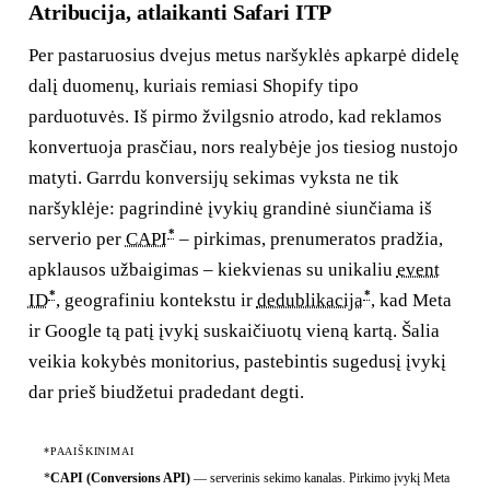
Atribucija, atlaikanti Safari ITP
Per pastaruosius dvejus metus naršyklės apkarpė didelę
dalį duomenų, kuriais remiasi Shopify tipo
parduotuvės. Iš pirmo žvilgsnio atrodo, kad reklamos
konvertuoja prasčiau, nors realybėje jos tiesiog nustojo
matyti. Garrdu konversijų sekimas vyksta ne tik
naršyklėje: pagrindinė įvykių grandinė siunčiama iš
*
serverio per
CAPI
– pirkimas, prenumeratos pradžia,
apklausos užbaigimas – kiekvienas su unikaliu
event
*
*
ID
, geografiniu kontekstu ir
dedublikacija
, kad Meta
ir Google tą patį įvykį suskaičiuotų vieną kartą. Šalia
veikia kokybės monitorius, pastebintis sugedusį įvykį
dar prieš biudžetui pradedant degti.
*PAAIŠKINIMAI
*
CAPI (Conversions API)
—
serverinis sekimo kanalas. Pirkimo įvykį Meta