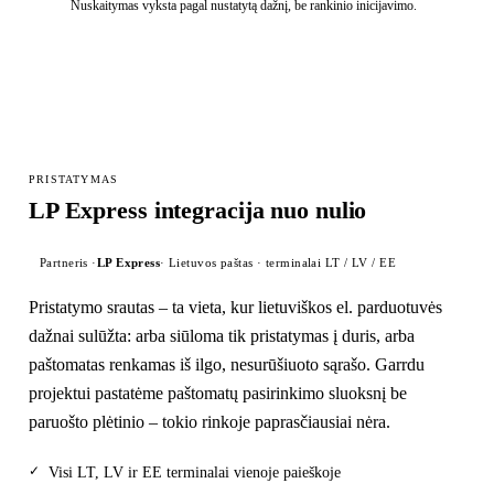
Nuskaitymas vyksta pagal nustatytą dažnį, be rankinio inicijavimo.
PRISTATYMAS
LP Express integracija nuo nulio
Partneris ·
LP Express
·
Lietuvos paštas · terminalai LT / LV / EE
Pristatymo srautas – ta vieta, kur lietuviškos el. parduotuvės
dažnai sulūžta: arba siūloma tik pristatymas į duris, arba
paštomatas renkamas iš ilgo, nesurūšiuoto sąrašo. Garrdu
projektui pastatėme paštomatų pasirinkimo sluoksnį be
paruošto plėtinio – tokio rinkoje paprasčiausiai nėra.
✓
Visi LT, LV ir EE terminalai vienoje paieškoje