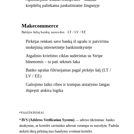
krepšelių paliekama paskutiniame žingsnyje
Makecommerce
Baltijos šalių bankų nuorodos · LT / LV / EE
Pirkėjas renkasi savo banką iš sąrašo ir patvirtina
mokėjimą internetinėje bankininkystėje
Atgalinio kvietimo ciklas suderintas su Stripe
būsenomis – ta pati sėkmės šaka
Banko sąrašas filtruojamas pagal pirkėjo šalį (LT /
LV / EE)
Galiojimo laiko ribos ir trumpas atstatymo langas
išspręsti atskira logika
*PAAIŠKINIMAI
*
AVS (Address Verification System)
—
adreso tikrinimas: banko
atsakymas, ar kortelės savininko adresas sutampa su nurodytu. Padeda
atskirti tikrą pirkimą nuo bandymo svetimai kortelei.