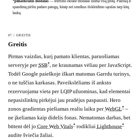
*
pilnaekranis modalas
—
telefono ekrane modalas užima visą plotą. Paiešką ir
spaudimą pirštu padaro patogų, kitaip nei smulkus išskleidimo sąrašas tarp kitų
laukų.
07 / GREITIS
Greitis
Pirmas vaizdas, kurį pamato klientas, paruošiamas
*
serveryje per
SSR
, ne kraunamas vėliau per JavaScript.
Todėl Google paieškoje iškart matomas Garrdu turinys,
o ne tuščias karkasas. Paveikslėliams iš anksto
rezervuojama vieta per LQIP užuominas, kad elementai
nepasislinktų pirkėjui jau pradėjus paspausti. Hero
*
zonos gradientas piešiamas realiu laiku per
WebGL
–
ne įkeliamas kaip didelis fonas. Nematomas darbas, bet
*
*
būtent dėl jo
Core Web Vitals
rodikliai
Lighthouse
audite šviečia žaliai.