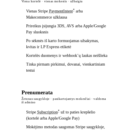
Viena kortelė · vienas mokestis · užbaigta
*
Vienas Stripe
PaymentIntent
arba
Makecommerce užklausa
Prireikus įsijungia 3DS, AVS arba Apple/Google
Pay sluoksnis
Po sėkmės iš karto formuojamas užsakymas,
kvitas ir LP Express etiketė
Kortelės duomenys ir webhook’ų laukas neišlieka
Tinka pirmam pirkimui, dovanai, vienkartiniam
testui
Prenumerata
Žetonas saugykloje · pasikartojantys mokesčiai · valdoma
iš admino
*
Stripe
Subscription
už to paties krepšelio
(kortelė arba Apple/Google Pay)
Mokėjimo metodas saugomas Stripe saugykloje,