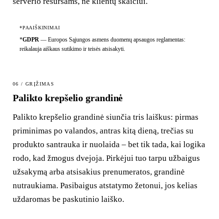
serverio resursams, ne klientų skaičiui.
*PAAIŠKINIMAI
*
GDPR
—
Europos Sąjungos asmens duomenų apsaugos reglamentas:
reikalauja aiškaus sutikimo ir teisės atsisakyti.
06 / GRĮŽIMAS
Palikto krepšelio grandinė
Palikto krepšelio grandinė siunčia tris laiškus: pirmas
priminimas po valandos, antras kitą dieną, trečias su
produkto santrauka ir nuolaida – bet tik tada, kai logika
rodo, kad žmogus dvejoja. Pirkėjui tuo tarpu užbaigus
užsakymą arba atsisakius prenumeratos, grandinė
nutraukiama. Pasibaigus atstatymo žetonui, jos kelias
uždaromas be paskutinio laiško.