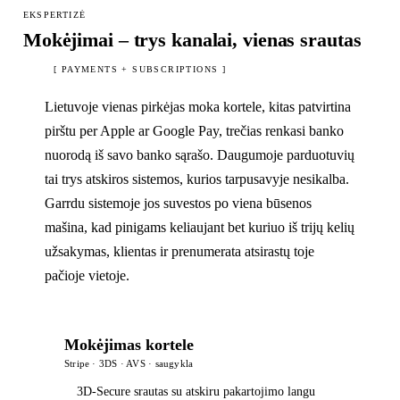
EKSPERTIZĖ
Mokėjimai – trys kanalai, vienas srautas
[ PAYMENTS + SUBSCRIPTIONS ]
Lietuvoje vienas pirkėjas moka kortele, kitas patvirtina
pirštu per Apple ar Google Pay, trečias renkasi banko
nuorodą iš savo banko sąrašo. Daugumoje parduotuvių
tai trys atskiros sistemos, kurios tarpusavyje nesikalba.
Garrdu sistemoje jos suvestos po viena būsenos
mašina, kad pinigams keliaujant bet kuriuo iš trijų kelių
užsakymas, klientas ir prenumerata atsirastų toje
pačioje vietoje.
Mokėjimas kortele
Stripe · 3DS · AVS · saugykla
3D-Secure srautas su atskiru pakartojimo langu