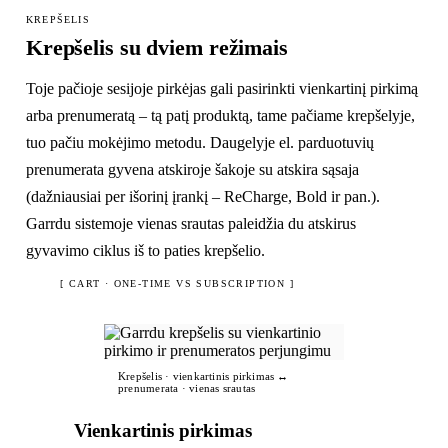
KREPŠELIS
Krepšelis su dviem režimais
Toje pačioje sesijoje pirkėjas gali pasirinkti vienkartinį pirkimą
arba prenumeratą – tą patį produktą, tame pačiame krepšelyje,
tuo pačiu mokėjimo metodu. Daugelyje el. parduotuvių
prenumerata gyvena atskiroje šakoje su atskira sąsaja
(dažniausiai per išorinį įrankį – ReCharge, Bold ir pan.).
Garrdu sistemoje vienas srautas paleidžia du atskirus
gyvavimo ciklus iš to paties krepšelio.
[ CART · ONE-TIME VS SUBSCRIPTION ]
Krepšelis · vienkartinis pirkimas ↔
prenumerata · vienas srautas
Vienkartinis pirkimas