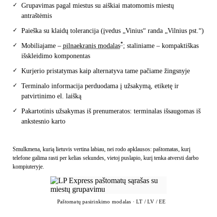
✓
Grupavimas pagal miestus su aiškiai matomomis miestų
antraštėmis
✓
Paieška su klaidų tolerancija (įvedus „Vinius“ randa „Vilnius pst.“)
*
✓
Mobiliajame –
pilnaekranis modalas
; staliniame – kompaktiškas
išskleidimo komponentas
✓
Kurjerio pristatymas kaip alternatyva tame pačiame žingsnyje
✓
Terminalo informacija perduodama į užsakymą, etiketę ir
patvirtinimo el. laišką
✓
Pakartotinis užsakymas iš prenumeratos: terminalas išsaugomas iš
ankstesnio karto
Smulkmena, kurią lietuvis vertina labiau, nei rodo apklausos: paštomatas, kurį
telefone galima rasti per kelias sekundes, vietoj puslapio, kurį tenka atversti darbo
kompiuteryje.
Paštomatų pasirinkimo modalas · LT / LV / EE