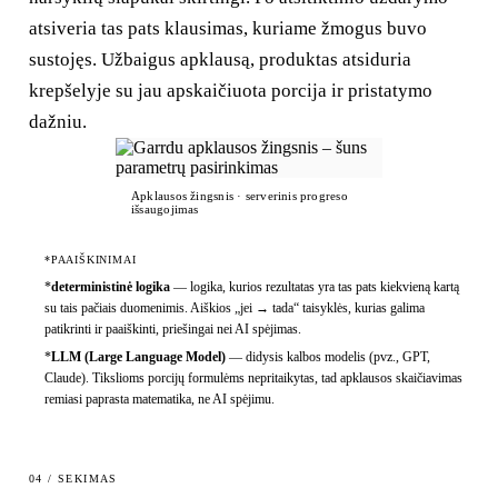
atsiveria tas pats klausimas, kuriame žmogus buvo
sustojęs. Užbaigus apklausą, produktas atsiduria
krepšelyje su jau apskaičiuota porcija ir pristatymo
dažniu.
Apklausos žingsnis · serverinis progreso
išsaugojimas
*PAAIŠKINIMAI
*
deterministinė logika
—
logika, kurios rezultatas yra tas pats kiekvieną kartą
su tais pačiais duomenimis. Aiškios „jei → tada“ taisyklės, kurias galima
patikrinti ir paaiškinti, priešingai nei AI spėjimas.
*
LLM (Large Language Model)
—
didysis kalbos modelis (pvz., GPT,
Claude). Tikslioms porcijų formulėms nepritaikytas, tad apklausos skaičiavimas
remiasi paprasta matematika, ne AI spėjimu.
04 / SEKIMAS