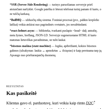
*
SSR (Server-Side Rendering)
—
turinys paruošiamas serveryje prieš
atsiunčiant naršyklei. Google paieška ir lėtesni telefonai turinį pamato iš karto, o
ne tuščią karkasą.
*
BullMQ
—
užduočių eilių sistema. Foniniai procesai (pvz., palikto krepšelio
laiškai) veikia atskirai nuo pagrindinės svetainės, jos nesulėtindami.
*
react-helmet-async
—
biblioteka, tvarkanti puslapio <head> dalį: antraštę,
meta žymes, hreflang, JSON-LD. Serveryje sugeneruotame HTML iš karto
matomas lietuviškas pavadinimas, ne tušti laukai.
*
būsenos mašina (state machine)
—
logika, apibrėžianti, kokios būsenos
galimos (užsakymas: laukia → apmokėtas → išsiųstas) ir kaip pereinama tarp jų.
Apsaugo nuo prieštaraujančių duomenų.
REZULTATAS
Kas pasikeitė
*
Klientas gavo el. parduotuvę, kuri veikia kaip rimto
D2C