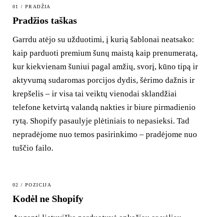
01 / PRADŽIA
Pradžios taškas
Garrdu atėjo su užduotimi, į kurią šablonai neatsako:
kaip parduoti premium šunų maistą kaip prenumeratą,
kur kiekvienam šuniui pagal amžių, svorį, kūno tipą ir
aktyvumą sudaromas porcijos dydis, šėrimo dažnis ir
krepšelis – ir visa tai veiktų vienodai sklandžiai
telefone ketvirtą valandą nakties ir biure pirmadienio
rytą. Shopify pasaulyje plėtiniais to nepasieksi. Tad
nepradėjome nuo temos pasirinkimo – pradėjome nuo
tuščio failo.
02 / POZICIJA
Kodėl ne Shopify