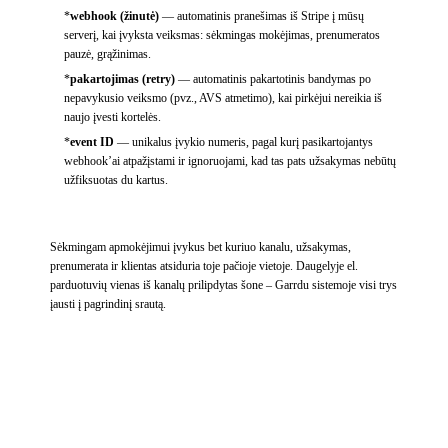
*
webhook (žinutė)
—
automatinis pranešimas iš Stripe į mūsų
serverį, kai įvyksta veiksmas: sėkmingas mokėjimas, prenumeratos
pauzė, grąžinimas.
*
pakartojimas (retry)
—
automatinis pakartotinis bandymas po
nepavykusio veiksmo (pvz., AVS atmetimo), kai pirkėjui nereikia iš
naujo įvesti kortelės.
*
event ID
—
unikalus įvykio numeris, pagal kurį pasikartojantys
webhook’ai atpažįstami ir ignoruojami, kad tas pats užsakymas nebūtų
užfiksuotas du kartus.
Sėkmingam apmokėjimui įvykus bet kuriuo kanalu, užsakymas,
prenumerata ir klientas atsiduria toje pačioje vietoje. Daugelyje el.
parduotuvių vienas iš kanalų prilipdytas šone – Garrdu sistemoje visi trys
įausti į pagrindinį srautą.