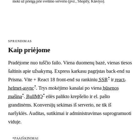
moki už prieigą prie svetimo serverio (pvz., Shopify, Klaviyo).
SPRENDIMAS
Kaip priėjome
Pradėjome nuo tuščio failo. Viena duomenų bazė, vienas tiesos
šaltinis apie užsakymą. Express karkasu pagrįstas back-end su
*
Prisma. Vite + React 18 front-end su rankiniu
SSR
ir
react-
*
helmet-async
. Trys mokėjimo kanalai po viena
būsenos
*
*
mašina
.
BullMQ
eilės palikto krepšelio ir el. pašto
grandinėms. Konversijų sekimas iš serverio, ne tik iš
naršyklės. Auditas, sutikimai ir administravimas suprogramuoti
viduje.
*PAAIŠKINIMAI