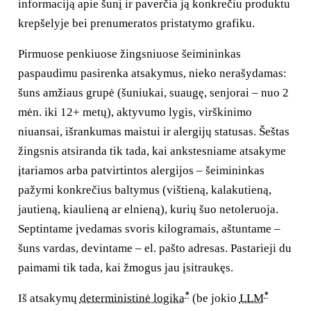
informaciją apie šunį ir paverčia ją konkrečiu produktu
krepšelyje bei prenumeratos pristatymo grafiku.
Pirmuose penkiuose žingsniuose šeimininkas
paspaudimu pasirenka atsakymus, nieko nerašydamas:
šuns amžiaus grupė (šuniukai, suaugę, senjorai – nuo 2
mėn. iki 12+ metų), aktyvumo lygis, virškinimo
niuansai, išrankumas maistui ir alergijų statusas. Šeštas
žingsnis atsiranda tik tada, kai ankstesniame atsakyme
įtariamos arba patvirtintos alergijos – šeimininkas
pažymi konkrečius baltymus (vištieną, kalakutieną,
jautieną, kiaulieną ar elnieną), kurių šuo netoleruoja.
Septintame įvedamas svoris kilogramais, aštuntame –
šuns vardas, devintame – el. pašto adresas. Pastarieji du
paimami tik tada, kai žmogus jau įsitraukęs.
*
*
Iš atsakymų
deterministinė logika
(be jokio
LLM