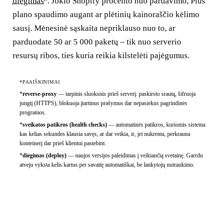
diegimas
. Jokio Shopify procento nuo pardavimo, Plus
plano spaudimo augant ar plėtinių kainoraščio kėlimo
sausį. Mėnesinė sąskaita nepriklauso nuo to, ar
parduodate 50 ar 5 000 paketų – tik nuo serverio
resursų ribos, ties kuria reikia kilstelėti pajėgumus.
*PAAIŠKINIMAI
*
reverse-proxy
—
tarpinis sluoksnis prieš serverį: paskirsto srautą, šifruoja
jungtį (HTTPS), blokuoja įtartinus prašymus dar nepasiekus pagrindinės
programos.
*
sveikatos patikros (health checks)
—
automatinės patikros, kuriomis sistema
kas kelias sekundes klausia savęs, ar dar veikia, ir, jei nukrenta, perkrauna
konteinerį dar prieš klientui pastebint.
*
diegimas (deploy)
—
naujos versijos paleidimas į veikiančią svetainę. Garrdu
atveju vyksta kelis kartus per savaitę automatiškai, be lankytojų nutraukimo.