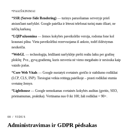
*PAAIŠKINIMAI
*
SSR (Server-Side Rendering)
—
turinys paruošiamas serveryje prieš
atsiunčiant naršyklei. Google paieška ir lėtesni telefonai turinį mato iškart, ne
tuščią karkasą.
*
LQIP užuomina
—
žemos kokybės paveikslėlio versija, rodoma fone kol
kraunasi pilna. Vieta paveikslėliui rezervuojama iš anksto, todėl išdėstymas
nesikeičia.
*
WebGL
—
technologija, leidžianti naršyklėje piešti realiu laiku per grafinę
plokštę. Pvz., gyvą gradientą, kuris nesveria nė vieno megabaito ir nesisuka kaip
vaizdo įrašas.
*
Core Web Vitals
—
Google nustatyti svetainės greičio ir stabilumo rodikliai
(LCP, CLS, INP). Tiesiogiai veikia reitingą paieškoje – prasti rodikliai stumia
svetainę žemyn.
*
Lighthouse
—
Google nemokamas svetainės kokybės auditas (greitis, SEO,
prieinamumas, praktika). Vertinama nuo 0 iki 100; žali rodikliai = 90+.
08 / VIDUS
Administravimas ir GDPR pėdsakas