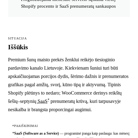
Shopify procento ir SaaS prenumeratų sankaupos
SITUACIJA
Iššūkis
Premium šunų maisto prekės ženklui reikėjo tiesioginio
pardavimo kanalo Lietuvoje. Kiekvienam šuniui turi būti
apskaičiuojamas porcijos dydis, šėrimo dažnis ir prenumeratos
grafikas pagal amžių, svorį, kūno tipą ir aktyvumą. Tipinis
Shopify plėtinys to nedaro; WooCommerce derinys reikštų
*
šešių–septynių
SaaS
prenumeratų krūvą, kuri tarpusavyje
nesikalba ir brangsta proporcingai augimui.
*PAAIŠKINIMAI
*
SaaS (Software as a Service)
—
programinė įranga kaip paslauga: kas mėnesį