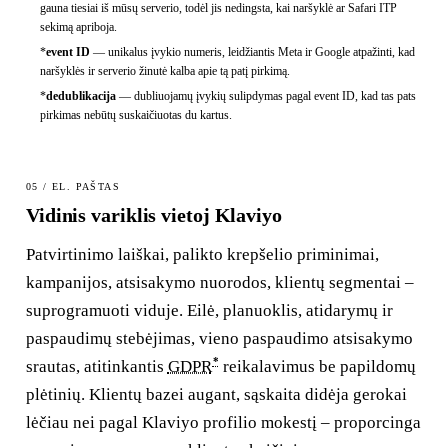
gauna tiesiai iš mūsų serverio, todėl jis nedingsta, kai naršyklė ar Safari ITP
sekimą apriboja.
*
event ID
—
unikalus įvykio numeris, leidžiantis Meta ir Google atpažinti, kad
naršyklės ir serverio žinutė kalba apie tą patį pirkimą.
*
dedublikacija
—
dubliuojamų įvykių sulipdymas pagal event ID, kad tas pats
pirkimas nebūtų suskaičiuotas du kartus.
05 / EL. PAŠTAS
Vidinis variklis vietoj Klaviyo
Patvirtinimo laiškai, palikto krepšelio priminimai,
kampanijos, atsisakymo nuorodos, klientų segmentai –
suprogramuoti viduje. Eilė, planuoklis, atidarymų ir
paspaudimų stebėjimas, vieno paspaudimo atsisakymo
*
srautas, atitinkantis
GDPR
reikalavimus be papildomų
plėtinių. Klientų bazei augant, sąskaita didėja gerokai
lėčiau nei pagal Klaviyo profilio mokestį – proporcinga