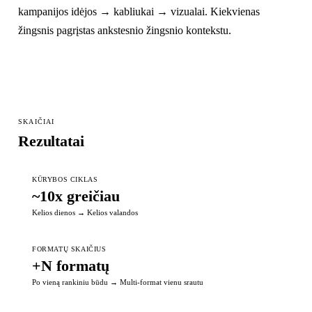
kampanijos idėjos → kabliukai → vizualai. Kiekvienas
žingsnis pagrįstas ankstesnio žingsnio kontekstu.
SKAIČIAI
Rezultatai
KŪRYBOS CIKLAS
~10x greičiau
Kelios dienos
→
Kelios valandos
FORMATŲ SKAIČIUS
+N formatų
Po vieną rankiniu būdu
→
Multi-format vienu srautu