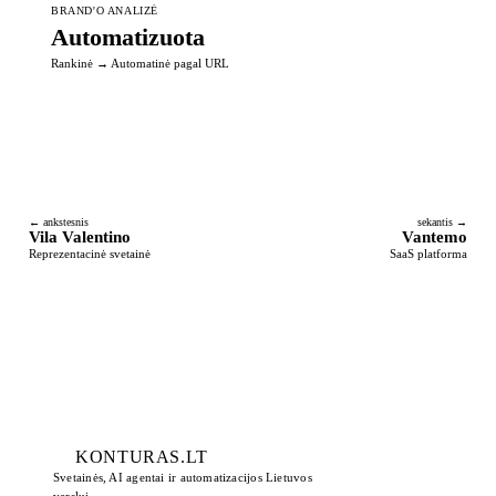
BRAND'O ANALIZĖ
Automatizuota
Rankinė
→
Automatinė pagal URL
← ankstesnis
sekantis →
Vila Valentino
Vantemo
Reprezentacinė svetainė
SaaS platforma
KONTURAS
.LT
Svetainės, AI agentai ir automatizacijos Lietuvos
verslui.