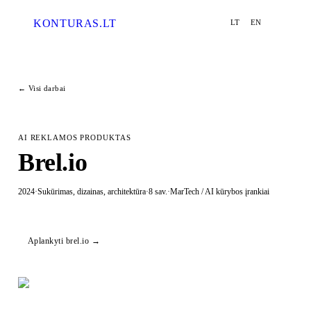
KONTURAS
.LT
LT
EN
MENU
ESC · CLOSE
← Visi darbai
Paslaugos
02
↗
AI REKLAMOS PRODUKTAS
Brel.io
Procesas
03
↗
2024
·
Sukūrimas, dizainas, architektūra
·
8 sav.
·
MarTech / AI kūrybos įrankiai
Darbai
04
↗
Aplankyti
brel.io
→
Užklausa
05
↗