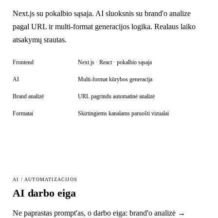
Next.js su pokalbio sąsaja. AI sluoksnis su brand'o analize
pagal URL ir multi-format generacijos logika. Realaus laiko
atsakymų srautas.
Frontend
Next.js · React · pokalbio sąsaja
AI
Multi-format kūrybos generacija
Brand analizė
URL pagrindu automatinė analizė
Formatai
Skirtingiems kanalams paruošti vizualai
AI / AUTOMATIZACIJOS
AI darbo eiga
Ne paprastas prompt'as, o darbo eiga: brand'o analizė →